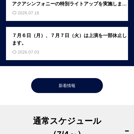
アクアシンフォニーの特別ライトアップを実施しま
す！（７月１７日（金）～２０日（月・祝））
2026.07.16
７月６日（月）、７月７日（火）は上演を一部休止し
ます。
2026.07.03
新着情報
通常スケジュール