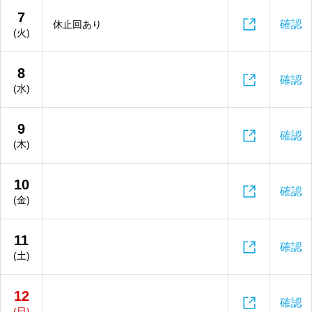
7

確認
休止回あり
(火)
8

確認
(水)
9

確認
(木)
10

確認
(金)
11

確認
(土)
12

確認
(日)