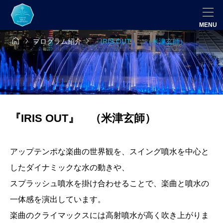



プログラム紹介
『IRIS OUT』 （米津玄師）
『IRIS OUT』 （米津玄師）
アップテンポな楽曲の世界観を、スイング噴水を中心と
したダイナミックな水の動きや、
スプラッシュ噴水を掛け合わせることで、楽曲と噴水の
一体感を演出しています。
楽曲のクライマックスには高射噴水が高く吹き上がりま